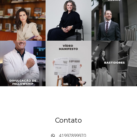
Contato
41997899970